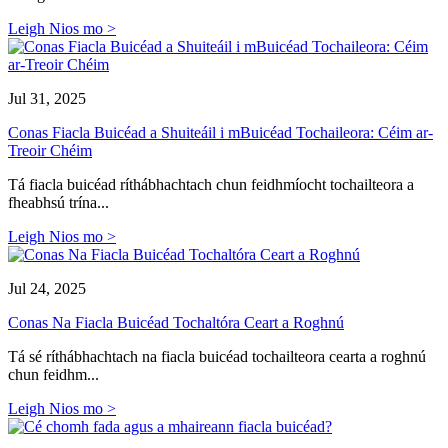
Leigh Nios mo >
Jul 31, 2025
Conas Fiacla Buicéad a Shuiteáil i mBuicéad Tochaileora: Céim ar-
Treoir Chéim
Tá fiacla buicéad ríthábhachtach chun feidhmíocht tochailteora a
fheabhsú trína...
Leigh Nios mo >
Jul 24, 2025
Conas Na Fiacla Buicéad Tochaltóra Ceart a Roghnú
Tá sé ríthábhachtach na fiacla buicéad tochailteora cearta a roghnú
chun feidhm...
Leigh Nios mo >