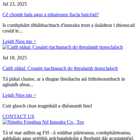
Jul 23, 2025
Cé chomh fada agus a mhaireann fiacla buicéad?
Is comhpháirt ríthábhachtach d'innealra trom a úsáidtear i dtionscail
cosúil le...
Leigh Nios mo >
Jul 18, 2025
Caith plátaí: Cosaint riachtanach do threalamh tionsclaíoch
Tá plátaí cluaise, ar a dtugtar líneálacha atá frithsheasmhach in
aghaidh abras...
Leigh Nios mo >
Cuir glaoch chun teagmháil a dhéanamh linn!
CONTACT US
Tá sé mar aidhm ag FH - ú soláthar páirteanna, comhpháirteanna,
gabhálais agus seirbhís ardchaighdeáin a fhorbairt dár gcustaiméirí.