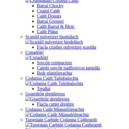
Barraí Chocky
Cnaipí Caith
Caith Donuts
Barraí Grouser
Caith Barraí & Bloic
Caith Plátaí
Scartáil pulverizer hiodrálach
Fiacla crusher pulverizer scartála
Copadóirí
Sorcóir compactors
Caipín sorcóir padfoot/cos tampála
Beár glantóireachta
Codanna Caith Talmhaíochta
Treallaí
Gearrthóir dreidireora
Fiacla cutter dreidire
Codanna Caith Mianadóireachta
Tungstain Carbide Codanna Caitheamh