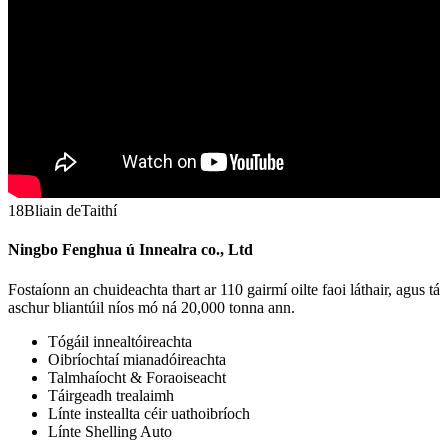
18
Bliain de
Taithí
Ningbo Fenghua ú Innealra co., Ltd
Fostaíonn an chuideachta thart ar 110 gairmí oilte faoi láthair, agus tá
aschur bliantúil níos mó ná 20,000 tonna ann.
Tógáil innealtóireachta
Oibríochtaí mianadóireachta
Talmhaíocht & Foraoiseacht
Táirgeadh trealaimh
Línte insteallta céir uathoibríoch
Línte Shelling Auto