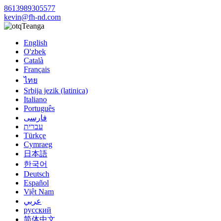
8613989305577
kevin@fh-nd.com
Teanga
English
O'zbek
Català
Français
ไทย
Srbija jezik (latinica)
Italiano
Português
فارسی
עברית
Türkçe
Cymraeg
日本語
한국어
Deutsch
Español
Việt Nam
عربي
русский
简体中文