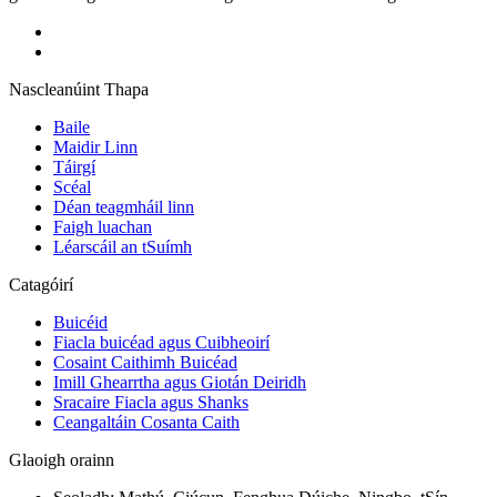
Nascleanúint Thapa
Baile
Maidir Linn
Táirgí
Scéal
Déan teagmháil linn
Faigh luachan
Léarscáil an tSuímh
Catagóirí
Buicéid
Fiacla buicéad agus Cuibheoirí
Cosaint Caithimh Buicéad
Imill Ghearrtha agus Giotán Deiridh
Sracaire Fiacla agus Shanks
Ceangaltáin Cosanta Caith
Glaoigh orainn