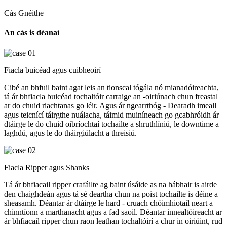
Cás Gnéithe
An cás is déanaí
Fiacla buicéad agus cuibheoirí
Cibé an bhfuil baint agat leis an tionscal tógála nó mianadóireachta,
tá ár bhfiacla buicéad tochaltóir carraige an -oiriúnach chun freastal
ar do chuid riachtanas go léir. Agus ár ngearrthóg - Dearadh imeall
agus teicnící táirgthe nuálacha, táimid muiníneach go gcabhróidh ár
dtáirge le do chuid oibríochtaí tochailte a shruthlíniú, le downtime a
laghdú, agus le do tháirgiúlacht a threisiú.
Fiacla Ripper agus Shanks
Tá ár bhfiacail ripper crafáilte ag baint úsáide as na hábhair is airde
den chaighdeán agus tá sé deartha chun na poist tochailte is déine a
sheasamh. Déantar ár dtáirge le hard - cruach chóimhiotail neart a
chinntíonn a marthanacht agus a fad saoil. Déantar innealtóireacht ar
ár bhfiacail ripper chun raon leathan tochaltóirí a chur in oiriúint, rud