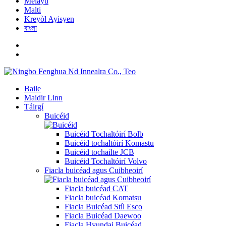
Melayu
Malti
Kreyòl Ayisyen
বাংলা
Baile
Maidir Linn
Táirgí
Buicéid
Buicéid Tochaltóirí Bolb
Buicéid tochaltóirí Komastu
Buicéid tochailte JCB
Buicéid Tochaltóirí Volvo
Fiacla buicéad agus Cuibheoirí
Fiacla buicéad CAT
Fiacla buicéad Komatsu
Fiacla Buicéad Stíl Esco
Fiacla Buicéad Daewoo
Fiacla Hyundai Buicéad