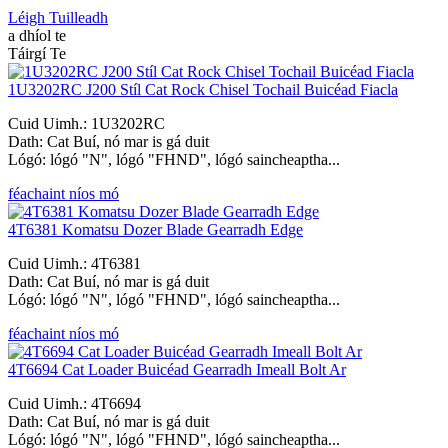
Léigh Tuilleadh
a dhíol te
Táirgí Te
1U3202RC J200 Stíl Cat Rock Chisel Tochail Buicéad Fiacla
Cuid Uimh.: 1U3202RC
Dath: Cat Buí, nó mar is gá duit
Lógó: lógó "N", lógó "FHND", lógó saincheaptha...
féachaint níos mó
4T6381 Komatsu Dozer Blade Gearradh Edge
Cuid Uimh.: 4T6381
Dath: Cat Buí, nó mar is gá duit
Lógó: lógó "N", lógó "FHND", lógó saincheaptha...
féachaint níos mó
4T6694 Cat Loader Buicéad Gearradh Imeall Bolt Ar
Cuid Uimh.: 4T6694
Dath: Cat Buí, nó mar is gá duit
Lógó: lógó "N", lógó "FHND", lógó saincheaptha...