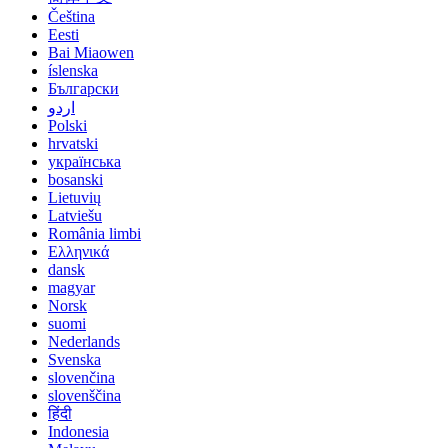
Čeština
Eesti
Bai Miaowen
íslenska
Български
اردو
Polski
hrvatski
українська
bosanski
Lietuvių
Latviešu
România limbi
Ελληνικά
dansk
magyar
Norsk
suomi
Nederlands
Svenska
slovenčina
slovenščina
हिंदी
Indonesia