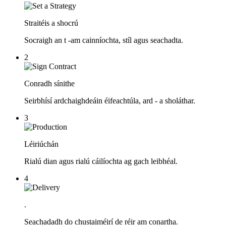
Straitéis a shocrú
Socraigh an t -am cainníochta, stíl agus seachadta.
2
Conradh sínithe
Seirbhísí ardchaighdeáin éifeachtúla, ard - a sholáthar.
3
Léiriúchán
Rialú dian agus rialú cáilíochta ag gach leibhéal.
4
.
Seachadadh do chustaiméirí de réir am conartha.