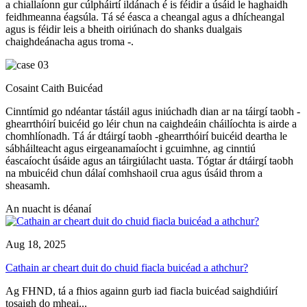
a chiallaíonn gur cúlpháirtí ildánach é is féidir a úsáid le haghaidh
feidhmeanna éagsúla. Tá sé éasca a cheangal agus a dhícheangal
agus is féidir leis a bheith oiriúnach do shanks dualgais
chaighdeánacha agus troma -.
Cosaint Caith Buicéad
Cinntímid go ndéantar tástáil agus iniúchadh dian ar na táirgí taobh -
ghearrthóirí buicéid go léir chun na caighdeáin cháilíochta is airde a
chomhlíonadh. Tá ár dtáirgí taobh -ghearrthóirí buicéid deartha le
sábháilteacht agus eirgeanamaíocht i gcuimhne, ag cinntiú
éascaíocht úsáide agus an táirgiúlacht uasta. Tógtar ár dtáirgí taobh
na mbuicéid chun dálaí comhshaoil ​​crua agus úsáid throm a
sheasamh.
An nuacht is déanaí
Aug 18, 2025
Cathain ar cheart duit do chuid fiacla buicéad a athchur?
Ag FHND, tá a fhios againn gurb iad fiacla buicéad saighdiúirí
tosaigh do mheai...