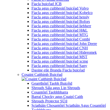
Fiacla buicéad JCB
Fiacla agus cuibheoirí buicéad Volvo
Fiacla agus cuibheoirí buicéad Kobelco
Fiacla agus cuibheoirí buicéad hensly
Fiacla agus cuibheoirí buicéad Bofors
Fiacla agus cuibheoirí buicéad liebherr
Fiacla agus cuibheoirí buicéad H&L
Fiacla agus cuibheoirí buicéad MTG
Fiacla agus cuibheoirí buicéad Combi
Fiacla agus cuibheoirí buicéad John Deere
Fiacla agus cuibheoirí buicéad CNH
Fiacla agus cuibheoirí buicéad Hideromek
Fiacla agus cuibheoirí buicéad MST
Fiacla agus cuibheoirí buicéad xcmg
Fiacla agus cuibheoirí buicéad Sany
Daoine eile Branda Fiacla buicéad
Cosaint Caithimh Buicéad
Gearrthóirí Taobh Buicéid
Shrouds Sála agus Lip Shrouds
Cosantóirí Taobhbharra
Barraí Chocky agus Cnaipí Caith
Shrouds Protector SÚil
Sciatháin Chosantóirí Sciatháin Agus Cosantóirí
Taobhbharra