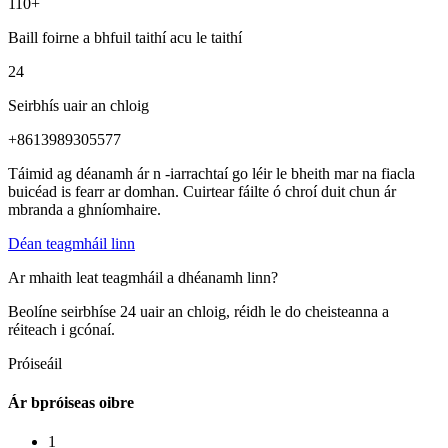
110
+
Baill foirne a bhfuil taithí acu le taithí
24
Seirbhís uair an chloig
+8613989305577
Táimid ag déanamh ár n -iarrachtaí go léir le bheith mar na fiacla
buicéad is fearr ar domhan. Cuirtear fáilte ó chroí duit chun ár
mbranda a ghníomhaire.
Déan teagmháil linn
Ar mhaith leat teagmháil a dhéanamh linn?
Beolíne seirbhíse 24 uair an chloig, réidh le do cheisteanna a
réiteach i gcónaí.
Próiseáil
Ár bpróiseas oibre
1