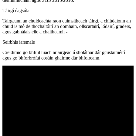
deimhniúcháin agus SGS 2015/2016.
Táirgí éagsúla
Tairgeann an chuideachta raon cuimsitheach táirgí, a chlúdaíonn an
chuid is mó de thochaltóirí an domhain, ollscartairí, lódairí, graders,
agus gabhálais eile a chaitheamh -.
Seirbhís iarsmale
Creidimid go bhfuil luach ar airgead á sholáthar dár gcustaiméirí
agus go bhforbrófaí cosáin ghairme dár bhfoireann.