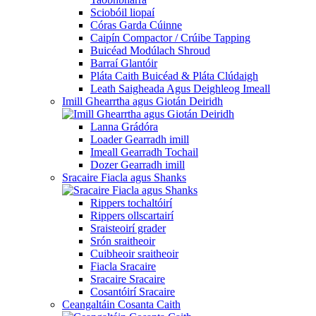
Sciobóil liopaí
Córas Garda Cúinne
Caipín Compactor / Crúibe Tapping
Buicéad Modúlach Shroud
Barraí Glantóir
Pláta Caith Buicéad & Pláta Clúdaigh
Leath Saigheada Agus Deighleog Imeall
Imill Ghearrtha agus Giotán Deiridh
Lanna Grádóra
Loader Gearradh imill
Imeall Gearradh Tochail
Dozer Gearradh imill
Sracaire Fiacla agus Shanks
Rippers tochaltóirí
Rippers ollscartairí
Sraisteoirí grader
Srón sraitheoir
Cuibheoir sraitheoir
Fiacla Sracaire
Sracaire Sracaire
Cosantóirí Sracaire
Ceangaltáin Cosanta Caith