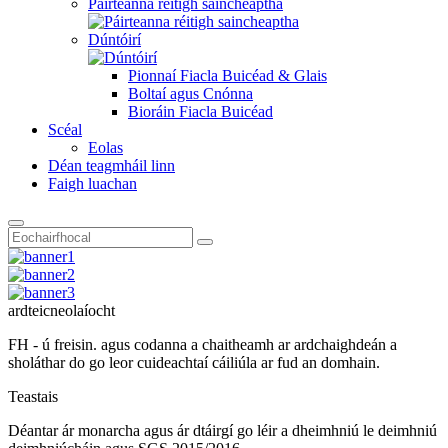
Páirteanna réitigh saincheaptha
Dúntóirí
Pionnaí Fiacla Buicéad & Glais
Boltaí agus Cnónna
Bioráin Fiacla Buicéad
Scéal
Eolas
Déan teagmháil linn
Faigh luachan
ardteicneolaíocht
FH - ú freisin. agus codanna a chaitheamh ar ardchaighdeán a
sholáthar do go leor cuideachtaí cáiliúla ar fud an domhain.
Teastais
Déantar ár monarcha agus ár dtáirgí go léir a dheimhniú le deimhniú