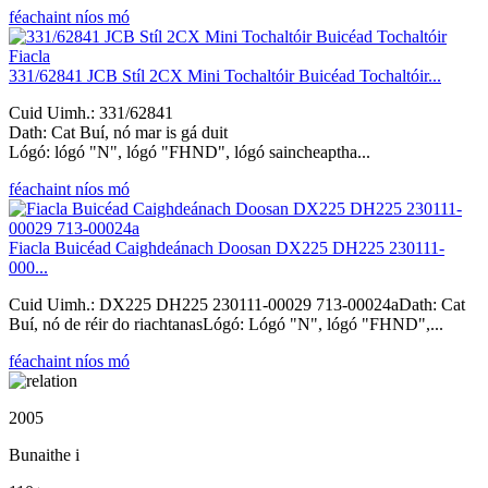
féachaint níos mó
331/62841 JCB Stíl 2CX Mini Tochaltóir Buicéad Tochaltóir...
Cuid Uimh.: 331/62841
Dath: Cat Buí, nó mar is gá duit
Lógó: lógó "N", lógó "FHND", lógó saincheaptha...
féachaint níos mó
Fiacla Buicéad Caighdeánach Doosan DX225 DH225 230111-
000...
Cuid Uimh.: DX225 DH225 230111-00029 713-00024aDath: Cat
Buí, nó de réir do riachtanasLógó: Lógó "N", lógó "FHND",...
féachaint níos mó
2005
Bunaithe i