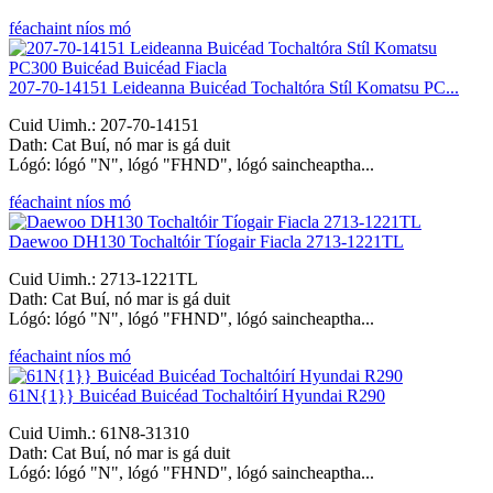
féachaint níos mó
207-70-14151 Leideanna Buicéad Tochaltóra Stíl Komatsu PC...
Cuid Uimh.: 207-70-14151
Dath: Cat Buí, nó mar is gá duit
Lógó: lógó "N", lógó "FHND", lógó saincheaptha...
féachaint níos mó
Daewoo DH130 Tochaltóir Tíogair Fiacla 2713-1221TL
Cuid Uimh.: 2713-1221TL
Dath: Cat Buí, nó mar is gá duit
Lógó: lógó "N", lógó "FHND", lógó saincheaptha...
féachaint níos mó
61N{1}} Buicéad Buicéad Tochaltóirí Hyundai R290
Cuid Uimh.: 61N8-31310
Dath: Cat Buí, nó mar is gá duit
Lógó: lógó "N", lógó "FHND", lógó saincheaptha...